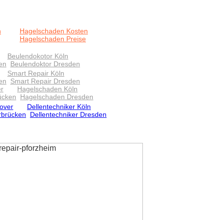
n
Hagelschaden Kosten
Hagelschaden Preise
Beulendokotor Köln
en
Beulendoktor Dresden
Smart Repair Köln
en
Smart Repair Dresden
r
Hagelschaden Köln
ücken
Hagelschaden Dresden
over
Dellentechniker Köln
rbrücken
Dellentechniker Dresden