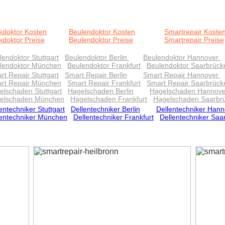
kdoktor Kosten
Beulendoktor Kosten
Smartrepair Koste
kdoktor Preise
Beulendoktor Preise
Smartrepair Preise
lendoktor Stuttgart
Beulendoktor Berlin
Beulendoktor Hannover
lendoktor München
Beulendoktor Frankfurt
Beulendoktor Saarbrück
rt Repair Stuttgart
Smart Repair Berlin
Smart Repair Hannover
rt Repair München
Smart Repair Frankfurt
Smart Repair Saarbrück
elschaden Stuttgart
Hagelschaden Berlin
Hagelschaden Hannove
elschaden München
Hagelschaden Frankfurt
Hagelschaden Saarbr
entechniker Stuttgart
Dellentechniker Berlin
Dellentechniker Hann
lentechniker München
Dellentechniker Frankfurt
Dellentechniker Saa