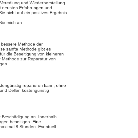
Veredlung und Wiederherstellung
t neusten Erfahrungen und
e nicht auf ein positives Ergebnis
Sie mich an.
, bessere Methode der
se sanfte Methode gibt es
 für die Beseitigung von kleineren
der Methode zur Reparatur von
ngen
ostengünstig reparieren kann, ohne
 und Dellen kostengünstig
r Beschädigung an. Innerhalb
ngen beseitigen. Eine
maximal 8 Stunden. Eventuell