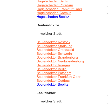
Hagelschaden Berlin
Hagelschaden Potsdam
Hagelschaden Frankfurt Oder
Hagelschaden Cottbus
Hageschaden Beelitz
Beulendoktor
In welcher Stadt:
Beulendoktor Rostock
Beulendoktor Stralsund
Beulendoktor Greifswald
Beulendoktor Schwerin
Beulendoktor Brandenburg
Beulendoktor Neubrandenburg
Beulendoktor Ruegen
Beulendoktor Berlin
Beulendoktor Potsdam
Beulendoktor Frankfurt Oder
Beulendoktor Cottbus
Beulendoktor Beelitz
Lackdoktor
In welcher Stadt: