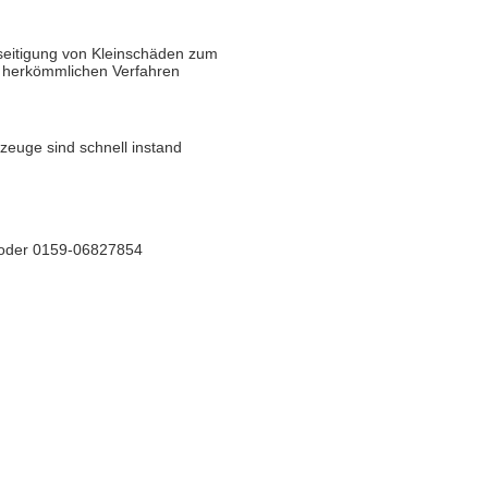
eseitigung von Kleinschäden zum
i herkömmlichen Verfahren
rzeuge sind schnell instand
) oder 0159-06827854