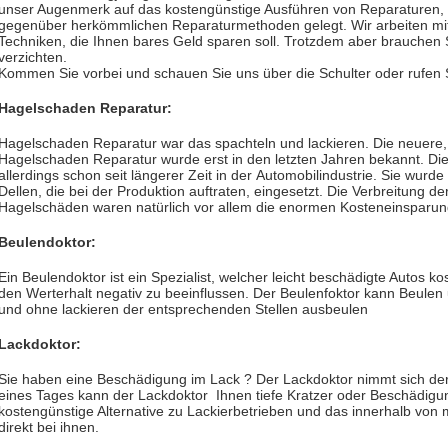
unser Augenmerk auf das kostengünstige Ausführen von Reparaturen, 
gegenüber herkömmlichen Reparaturmethoden gelegt. Wir arbeiten mi
Techniken, die Ihnen bares Geld sparen soll. Trotzdem aber brauchen Si
verzichten.
Kommen Sie vorbei und schauen Sie uns über die Schulter oder rufen 
Hagelschaden Reparatur:
Hagelschaden Reparatur war das spachteln und lackieren. Die neuere
Hagelschaden Reparatur wurde erst in den letzten Jahren bekannt. Die
allerdings schon seit längerer Zeit in der Automobilindustrie. Sie wurde
Dellen, die bei der Produktion auftraten, eingesetzt. Die Verbreitung 
Hagelschäden waren natürlich vor allem die enormen Kosteneinsparu
Beulendoktor:
Ein Beulendoktor ist ein Spezialist, welcher leicht beschädigte Autos k
den Werterhalt negativ zu beeinflussen. Der Beulenfoktor kann Beulen
und ohne lackieren der entsprechenden Stellen ausbeulen
Lackdoktor:
Sie haben eine Beschädigung im Lack ? Der Lackdoktor nimmt sich de
eines Tages kann der Lackdoktor Ihnen tiefe Kratzer oder Beschädigu
kostengünstige Alternative zu Lackierbetrieben und das innerhalb von 
direkt bei ihnen.